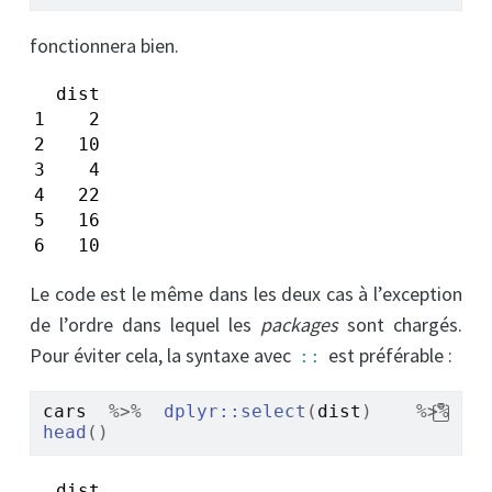
fonctionnera bien.
  dist

1    2

2   10

3    4

4   22

5   16

6   10
Le code est le même dans les deux cas à l’exception
de l’ordre dans lequel les
packages
sont chargés.
Pour éviter cela, la syntaxe avec
est préférable :
::
cars
%>%
dplyr
::
select
(
dist
)
%>%
head
(
)
  dist
