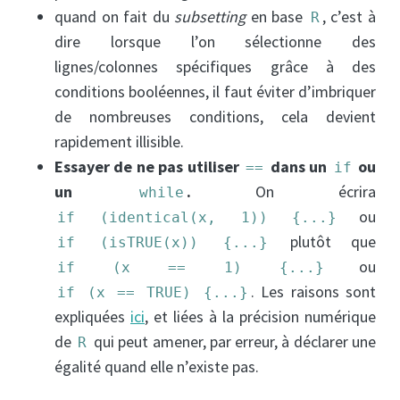
quand on fait du
subsetting
en base
, c’est à
R
dire lorsque l’on sélectionne des
lignes/colonnes spécifiques grâce à des
conditions booléennes, il faut éviter d’imbriquer
de nombreuses conditions, cela devient
rapidement illisible.
Essayer de ne pas utiliser
dans un
ou
==
if
un
.
On écrira
while
ou
if (identical(x, 1)) {...}
plutôt que
if (isTRUE(x)) {...}
ou
if (x == 1) {...}
. Les raisons sont
if (x == TRUE) {...}
expliquées
ici
, et liées à la précision numérique
de
qui peut amener, par erreur, à déclarer une
R
égalité quand elle n’existe pas.