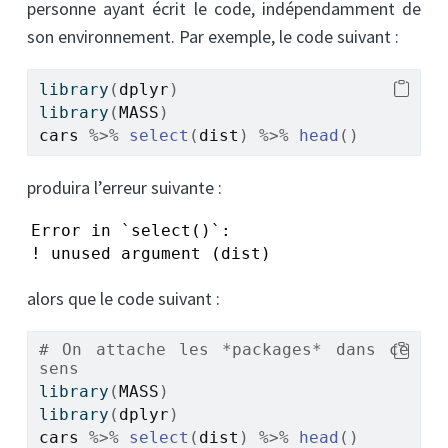
personne ayant écrit le code, indépendamment de
son environnement. Par exemple, le code suivant :
library
(
dplyr
)
library
(
MASS
)
cars
%>%
select
(
dist
)
%>%
head
(
)
produira l’erreur suivante :
Error in `select()`:

! unused argument (dist)
alors que le code suivant :
# On attache les *packages* dans ce 
sens
library
(
MASS
)
library
(
dplyr
)
cars
%>%
select
(
dist
)
%>%
head
(
)